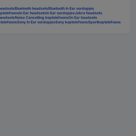
headsets
Bluetooth headsets
Bluetooth In Ear oordopjes
optelefoons
In Ear headsets
In Ear oordopjes
Jabra headsets
headsets
Noise Cancelling koptelefoons
On Ear headsets
telefoons
Sony In Ear oordopjes
Sony koptelefoons
Sportkoptelefoons