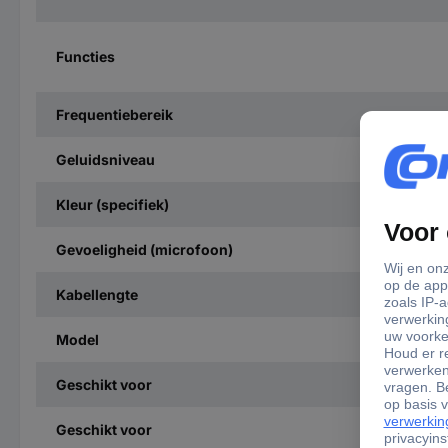
Functies
Frequentiebereik
Geluidsniveau
Kleur (specifiek)
Gevoeligheid (microfoon)
Kabellengte
Model
Geschikt voor
Geschikt voor