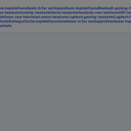
le koptelefoons
Beats In Ear oordopjes
Beats koptelefoons
Bluetooth gaming-
os headsets
Gaming-headsets
Hama headsets
Headsets voor telefoons
HiFi-k
lefoons voor televisies
Lenovo headsets
Logitech gaming-headsets
Logitech 
dsets
Radiografische koptelefoons
Sennheiser In Ear oordopjes
Sennheiser kop
adsets