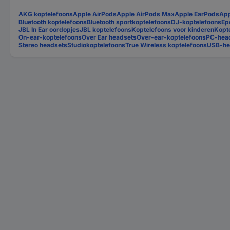
AKG koptelefoons
Apple AirPods
Apple AirPods Max
Apple EarPods
App
Bluetooth koptelefoons
Bluetooth sportkoptelefoons
DJ-koptelefoons
Ep
JBL In Ear oordopjes
JBL koptelefoons
Koptelefoons voor kinderen
Kopte
On-ear-koptelefoons
Over Ear headsets
Over-ear-koptelefoons
PC-hea
Stereo headsets
Studiokoptelefoons
True Wireless koptelefoons
USB-he