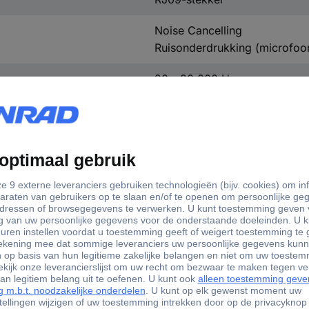
Noise Cancelling
Ruisonderdrukking (microfoo
20 - 20.000 Hz
93 dB
Zwart
-44 dB
0.9 m
YHS34 Mono
Universal
Universeel