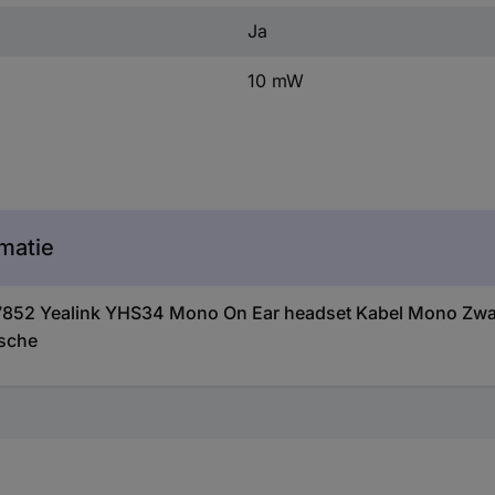
Ja
10 mW
matie
37852 Yealink YHS34 Mono On Ear headset Kabel Mono Zwar
esche