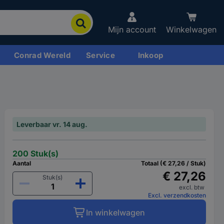
Mijn account
Winkelwagen
Conrad Wereld
Service
Inkoop
Leverbaar vr. 14 aug.
200 Stuk(s)
Aantal
Totaal (€ 27,26 / Stuk)
€ 27,26
Stuk(s)
excl. btw
Excl. verzendkosten
In winkelwagen