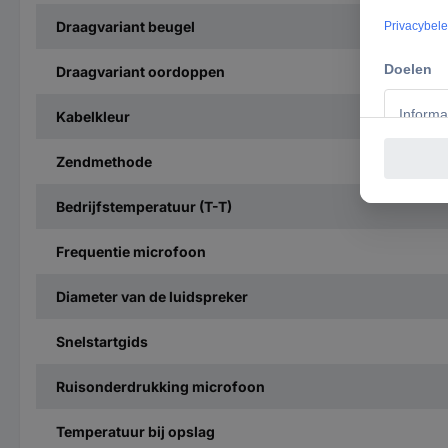
Draagvariant beugel
Draagvariant oordoppen
Kabelkleur
Zendmethode
Bedrijfstemperatuur (T-T)
Frequentie microfoon
Diameter van de luidspreker
Snelstartgids
Ruisonderdrukking microfoon
Temperatuur bij opslag