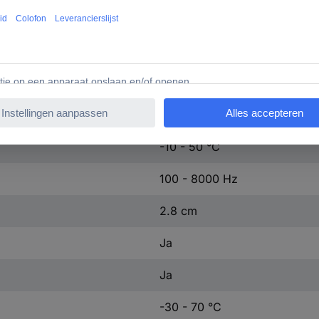
Op het hoofd
On Ear
Zwart
Kabelgebonden
-10 - 50 °C
100 - 8000 Hz
2.8 cm
Ja
Ja
-30 - 70 °C