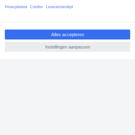
ccp.user.init.failed.titl
e
ccp.user.init.failed