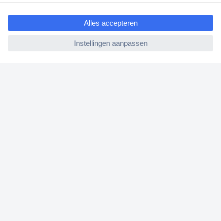
ccp.user.init.failed.titl
e
ccp.user.init.failed