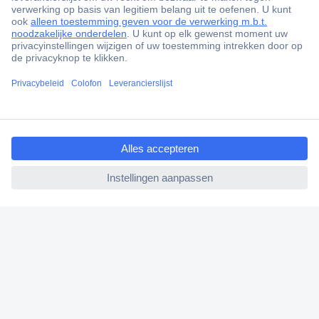
ccp.user.init.failed.titl
e
ccp.user.init.failed
+3500 merken
+1.000.000 producten
+85.000 zakelijke klanten
Scherpe offertes op maat