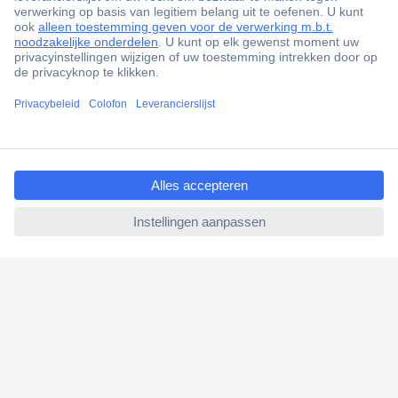
ccp.user.init.failed.titl
e
ccp.user.init.failed
+3500 merken
+1.000.000 producten
+85.000 zakelijke klanten
Scherpe offertes op maat