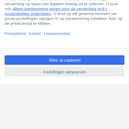
ccp.user.init.failed.titl
e
ccp.user.init.failed
+3500 merken
+1.000.000 producten
+85.000 zakelijke klanten
Scherpe offertes op maat