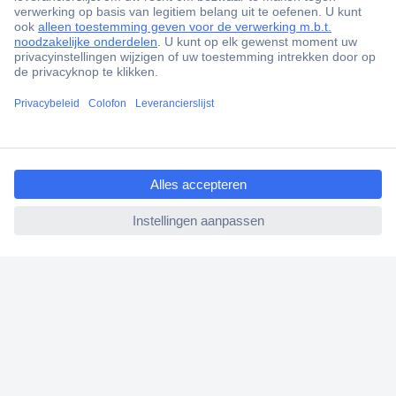
ccp.user.init.failed.titl
e
ccp.user.init.failed
+3500 merken
+1.000.000 producten
+85.000 zakelijke klanten
Scherpe offertes op maat