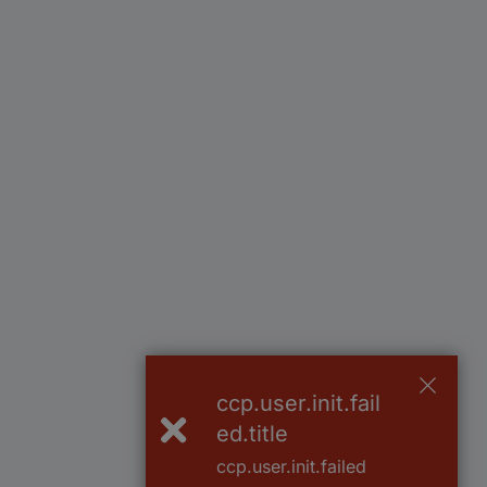
ccp.user.init.fail
ed.title
ccp.user.init.failed