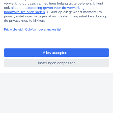
ccp.user.init.failed.titl
e
ccp.user.init.failed
+3500 merken
+1.000.000 producten
+85.000 zakelijke klanten
Scherpe offertes op maat