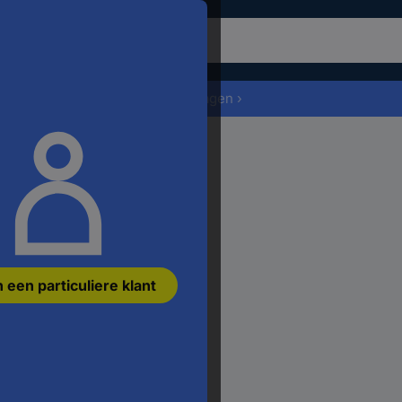
m
t
roduct
Offerte aanvragen ›
oeken,
ert
en
efwoord,
en
tikelnummer,
en
AN
en
n een particuliere klant
nderdeelnummer