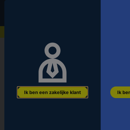
Conrad
O
Zakelijk
he
excl. btw
p
te
Onze producten
z
vo
u
e
tr
e
ar
e
E
of
e
Ik ben een zakelijke klant
Ik be
o
in