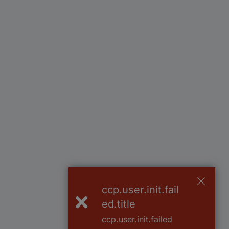
ccp.user.init.fail
ed.title
ccp.user.init.failed