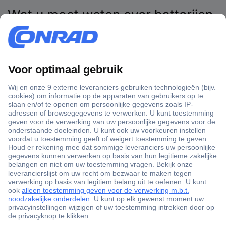
Wat u moet weten over batterijen
voor mobiele telefoons
In tijden dat bijna niemand zijn smartphone kan of wil missen, is
er veel vraag naar krachtige gsm-batterijen. Er is immers
nauwelijks iets vervelender dan wanneer de mobiele telefoon
onderweg de geest geeft en er geen stroombron beschikbaar
is om hem op te laden. Als de batterij niet meer naar behoren
werkt, zijn vervangende batterijen handig. In onze gids kunt u
lezen waar u op moet letten bij het kopen.
Wat is de batterij van een mobiele telefoon?
Welke soorten batterijen voor mobiele telefoons zijn er?
Aankoopcriteria voor batterijen van mobiele telefoons - dat
is wat telt
Verleng de levensduur van de batterij en de levensduur
Onze praktische tip: zoek krachtvreters