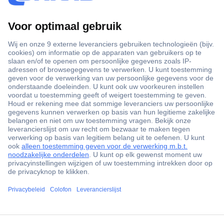
Advies
Meetsnoer accessoires bepalen
de kwaliteit van al uw metingen
ccp.user.init.failed.titl