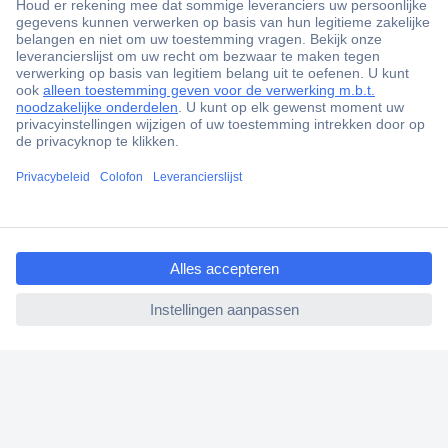
+1.000.000 producten
+85.000 zakelijke klanten
Scherpe offertes op maat
Gratis inkoopoplossingen
Klantenservice
Bestellen
ccp.user.init.failed.titl
Betalen
e
Garantie & retour
ccp.user.init.failed
Alle onderwerpen
* Voorwaarden gratis levering
Over Conrad
Conrad Your Sourcing Platform
Nieuws & Inspiratie