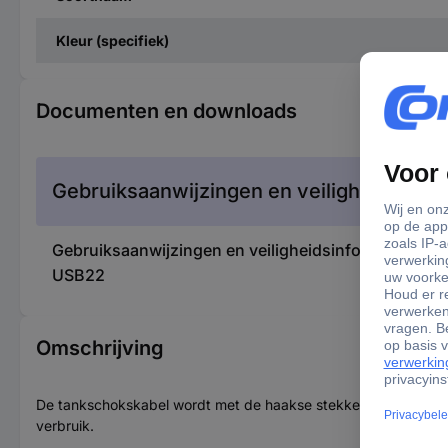
Kleur (specifiek)
Documenten en downloads
Gebruiksaanwijzingen en veiligheidsinfor
Gebruiksaanwijzingen en veiligheidsinformatie 3
USB22
Omschrijving
De tankschokskabel wordt met de haakse stekker voor een kle
verbruik.