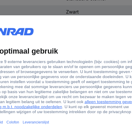
Zwart
matie
738019 BAAS USB22 Tankschokkabel met 2 USB-C-aansluiti
ine DIN-bordestekker aangesloten en biedt 1 meter afgezet de voedi