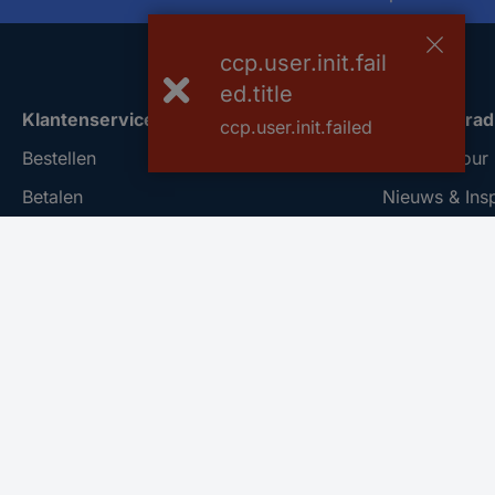
ccp.user.init.fail
ed.title
Klantenservice
Over Conrad
ccp.user.init.failed
Bestellen
Conrad Your 
Betalen
Nieuws & Insp
Garantie & retour
Milieubewus
Alle onderwerpen
ISO-certificer
* Voorwaarden gratis levering
Vulnerability
REACH docu
Informatie ov
Bestelling an
Nieuwsbrief