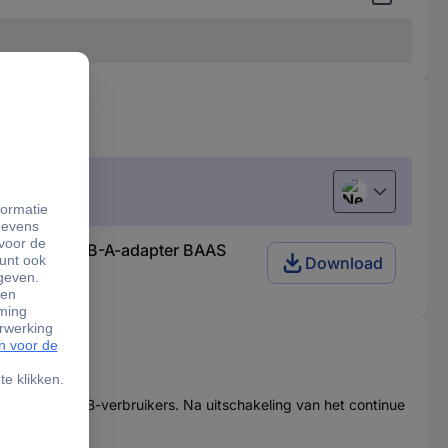
Nederlands
ngen en 1 USB-A-adapter BAAS
Download
ng van 2 USB-verbruikers. Na uitschakeling van het continue