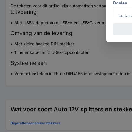
De teksten voor dit artikel zijn automatisch vertaald.
Uitvoering
Met USB-adapter voor USB-A en USB-C-verbruikers
Omvang van de levering
Met kleine haakse DIN-stekker
1 meter kabel en 2 USB-stopcontacten
Systeemeisen
Voor het insteken in kleine DIN4165 inbouwstopcontacten in
Wat voor soort Auto 12V splitters en stekk
Sigarettenaanstekerstekkers