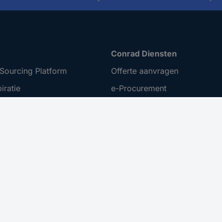
Conrad Diensten
Sourcing Platform
Offerte aanvragen
iratie
e-Procurement
t ondernemen
Business Plus
ing
Gekalibreerd assortiment
 Disclosure Program
menten
er toegankelijkheid
nuleren