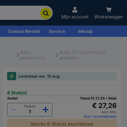
Mijn account
Winkelwagen
Conrad Wereld
Service
Inkoop
Auto-
Auto 12V splitters en
elektronica
stekkers
Leverbaar wo. 12 aug.
8 Stuk(s)
Aantal
Totaal (€ 27,26 / Stuk)
€ 27,26
Stuk(s)
excl. btw
Excl. verzendkosten
Slechts 8 Stuk(s) beschikbaar