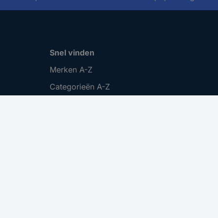
Snel vinden
Merken A-Z
Categorieën A-Z
Actuele aanbiedingen 🛒
Download Center
Vacatures
Cookie instellingen