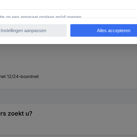
 het 12/24-boordnet
ers zoekt u?