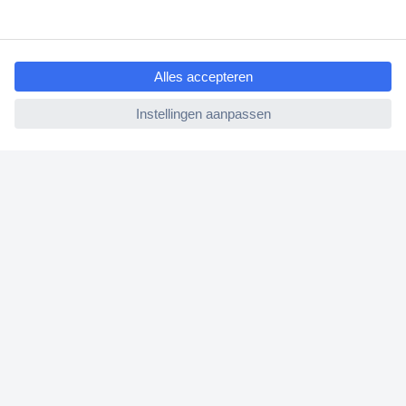
Klantenservice
ccp.user.init.failed.titl
Bestellen
e
Betalen
ccp.user.init.failed
Garantie & retour
Alle onderwerpen
* Voorwaarden gratis levering
Over Conrad
Conrad Your Sourcing Platform
Nieuws & Inspiratie
Milieubewust ondernemen
ISO-certificering
Vulnerability Disclosure Program
REACH documenten
Informatie over toegankelijkheid