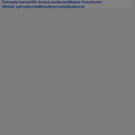
Getrapte boren
HSS-boren
Lepelboren
Metaal-freesboren
Metaal-spiraalboren
Metaalboorsets
Staalboren