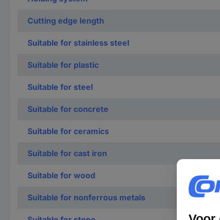
Cutting edge length
Suitable for stainless steel
Suitable for plastic
Suitable for steel
Suitable for concrete
Suitable for ceramics
Suitable for cast iron
Suitable for wood
Suitable for nonferrous metals
Suitable for stone