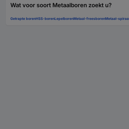
Wat voor soort Metaalboren zoekt u?
Getrapte boren
HSS-boren
Lepelboren
Metaal-freesboren
Metaal-spiraa