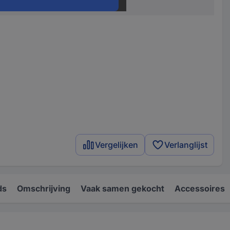
leigenschap
Kobalt
Vergelijken
Verlanglijst
ds
Omschrijving
Vaak samen gekocht
Accessoires