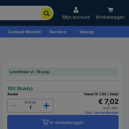
Mijn account
Winkelwagen
Conrad Wereld
Service
Inkoop
Leverbaar vr. 14 aug.
100 Stuk(s)
Aantal
Totaal (€ 7,02 / Stuk)
€ 7,02
Stuk(s)
excl. btw
Excl. verzendkosten
In winkelwagen