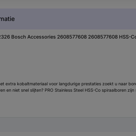
matie
732326 Bosch Accessories 2608577608 2608577608 HSS-Co
 met extra kobaltmateriaal voor langdurige prestaties zoekt u naar b
n en niet snel slijten? PRO Stainless Steel HSS-Co spiraalboren zij