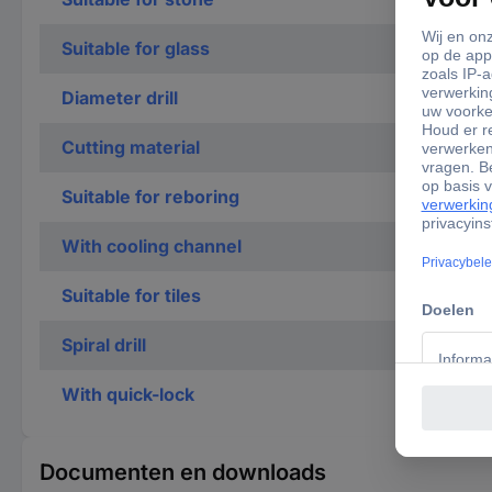
Suitable for glass
Diameter drill
Cutting material
Suitable for reboring
With cooling channel
Suitable for tiles
Spiral drill
With quick-lock
Documenten en downloads