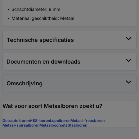
Schachtdiameter: 8 mm
Materiaal geschiktheid: Metaal
Technische specificaties
Documenten en downloads
Omschrijving
Wat voor soort Metaalboren zoekt u?
Getrapte boren
HSS-boren
Lepelboren
Metaal-freesboren
Metaal-spiraalboren
Metaalboorsets
Staalboren