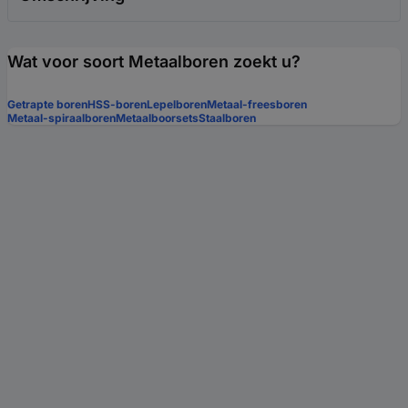
Wat voor soort Metaalboren zoekt u?
Getrapte boren
HSS-boren
Lepelboren
Metaal-freesboren
Metaal-spiraalboren
Metaalboorsets
Staalboren