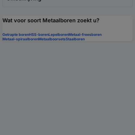
Wat voor soort Metaalboren zoekt u?
Getrapte boren
HSS-boren
Lepelboren
Metaal-freesboren
Metaal-spiraalboren
Metaalboorsets
Staalboren