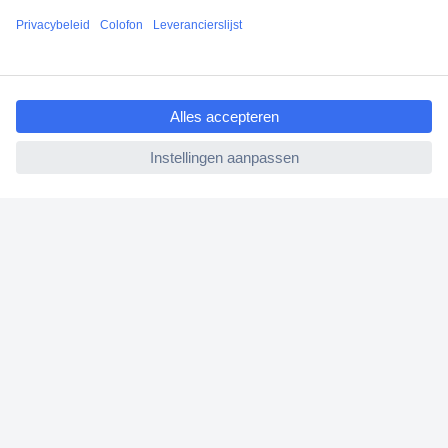
Klantenservice
ccp.user.init.failed.titl
Bestellen
e
Betalen
ccp.user.init.failed
Garantie & retour
Alle onderwerpen
* Voorwaarden gratis levering
Over Conrad
Conrad Your Sourcing Platform
Nieuws & Inspiratie
Milieubewust ondernemen
ISO-certificering
Vulnerability Disclosure Program
REACH documenten