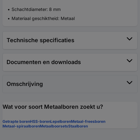
Schachtdiameter: 8 mm
Materiaal geschiktheid: Metaal
Technische specificaties
Documenten en downloads
Omschrijving
Wat voor soort Metaalboren zoekt u?
Getrapte boren
HSS-boren
Lepelboren
Metaal-freesboren
Metaal-spiraalboren
Metaalboorsets
Staalboren