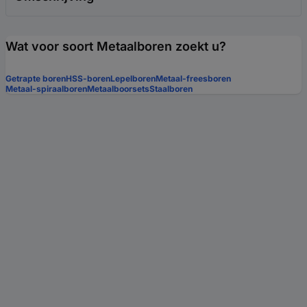
Wat voor soort Metaalboren zoekt u?
Getrapte boren
HSS-boren
Lepelboren
Metaal-freesboren
Metaal-spiraalboren
Metaalboorsets
Staalboren