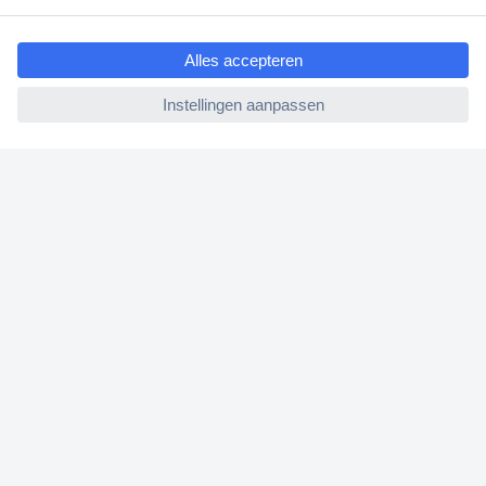
ccp.user.init.failed.titl
Bestellen
e
Betalen
ccp.user.init.failed
Garantie & retour
Alle onderwerpen
* Voorwaarden gratis levering
Over Conrad
Conrad Your Sourcing Platform
Nieuws & Inspiratie
Milieubewust ondernemen
ISO-certificering
Vulnerability Disclosure Program
REACH documenten
Informatie over toegankelijkheid
Bestelling annuleren