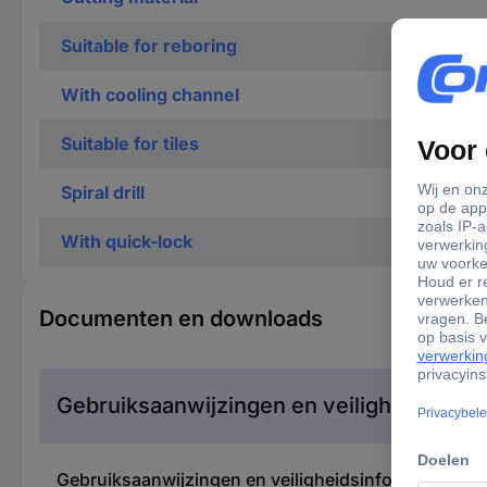
Suitable for reboring
With cooling channel
Suitable for tiles
Spiral drill
With quick-lock
Documenten en downloads
Gebruiksaanwijzingen en veiligheidsinfor
Gebruiksaanwijzingen en veiligheidsinformatie 37