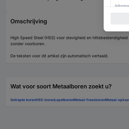
Omschrijving
High Speed Steel (HSS) voor stevigheid en hittebestendighei
zonder voorboren.
De teksten voor dit artikel zijn automatisch vertaald.
Wat voor soort Metaalboren zoekt u?
Getrapte boren
HSS-boren
Lepelboren
Metaal-freesboren
Metaal-spiraa