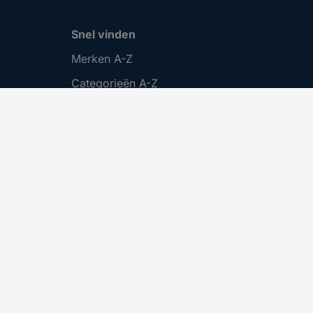
Snel vinden
Merken A-Z
Categorieën A-Z
Actuele aanbiedingen 🛒
Download Center
Vacatures
Cookie instellingen
.