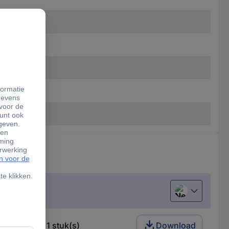
Nederlands
piraalboor 1 stuk(s)
Download