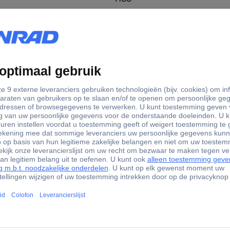
FALSE
FALSE
FALSE
TRUE
FALSE
matie
32154 Bosch Accessories 2608577839 2608577839 Metaal-s