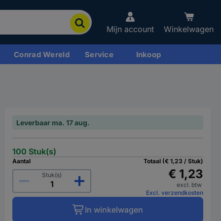
Mijn account
Winkelwagen
Conrad Wereld
Service
Inkoop
Leverbaar ma. 17 aug.
100 Stuk(s)
Aantal
Totaal (€ 1,23 / Stuk)
€ 1,23
Stuk(s)
excl. btw
Excl. verzendkosten
In winkelwagen