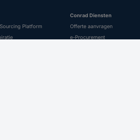
Conrad Diensten
Sourcing Platform
Offerte aanvragen
iratie
e-Procurement
t ondernemen
Business Plus
ing
Gekalibreerd assortiment
 Disclosure Program
menten
er toegankelijkheid
nuleren
 bij besteding vanaf €100,- op uw eerstvolgende bestelling