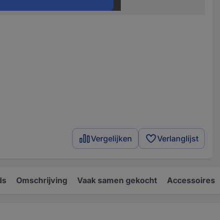
dge length
43 mm
Vergelijken
Verlanglijst
ds
Omschrijving
Vaak samen gekocht
Accessoires