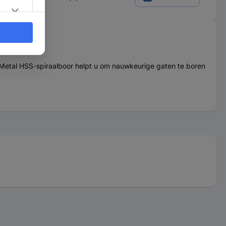
Metal HSS-spiraalboor helpt u om nauwkeurige gaten te boren