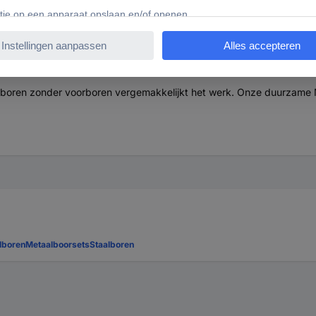
d boren zonder voorboren vergemakkelijkt het werk. Onze duurzame 
lboren
Metaalboorsets
Staalboren