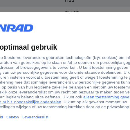
HSS
FALSE
FALSE
FALSE
TRUE
FALSE
n.v.t.
matie