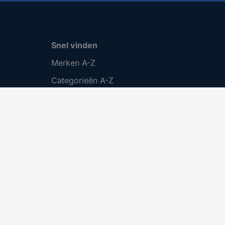
Snel vinden
Merken A-Z
Categorieën A-Z
Actuele aanbiedingen 🛒
Download Center
Vacatures
Cookie instellingen
.