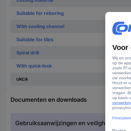
Cutting material
Suitable for reboring
With cooling channel
Suitable for tiles
Spiral drill
With quick-lock
UKCA
Documenten en downloads
Gebruiksaanwijzingen en veiligheidsinfor