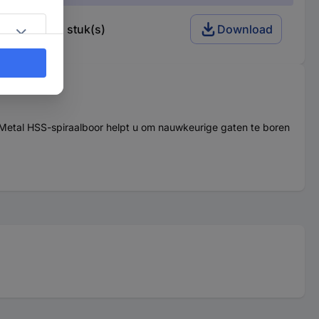
iraalboor 1 stuk(s)
Download
Metal HSS-spiraalboor helpt u om nauwkeurige gaten te boren