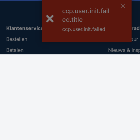
ccp.user.init.fail
ed.title
Klantenservice
Over Conrad
ccp.user.init.failed
Bestellen
Conrad Your 
Betalen
Nieuws & Insp
Garantie & retour
Milieubewus
Alle onderwerpen
ISO-certificer
* Voorwaarden gratis levering
Vulnerability
REACH docu
Informatie ov
Bestelling an
Nieuwsbrief
Meld u aan voor de nieuwsbrief en ontvang €10,- korting