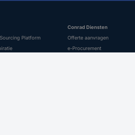
Conrad Diensten
Sourcing Platform
Offerte aanvragen
iratie
e-Procurement
t ondernemen
Business Plus
ing
Gekalibreerd assortiment
 Disclosure Program
menten
er toegankelijkheid
nuleren
 bij besteding vanaf €100,- op uw eerstvolgende bestelling