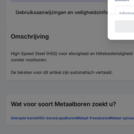
Gebruiksaanwijzingen en veiligheidsinformatie 37
Omschrijving
High Speed Steel (HSS) voor stevigheid en hittebestendighei
zonder voorboren.
De teksten voor dit artikel zijn automatisch vertaald.
Wat voor soort Metaalboren zoekt u?
Getrapte boren
HSS-boren
Lepelboren
Metaal-freesboren
Metaal-spiraa