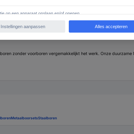
32179 Bosch Accessories 2608577851 2608577851 Metaal-sp
d boren zonder voorboren vergemakkelijkt het werk. Onze duurzame 
lboren
Metaalboorsets
Staalboren