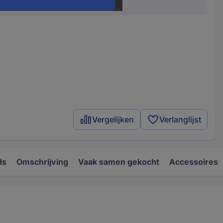
133 mm
Vergelijken
Verlanglijst
ds
Omschrijving
Vaak samen gekocht
Accessoires