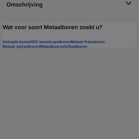
Omschrijving
Wat voor soort Metaalboren zoekt u?
Getrapte boren
HSS-boren
Lepelboren
Metaal-freesboren
Metaal-spiraalboren
Metaalboorsets
Staalboren