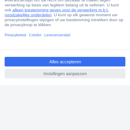
+3500 merken
+1.000.000 producten
+85.000 zakelijke klanten
Scherpe offertes op maat
Gratis inkoopoplossingen
ccp.user.init.failed.titl
Klantenservice
e
Bestellen
ccp.user.init.failed
Betalen
Garantie & retour
Alle onderwerpen
* Voorwaarden gratis levering
Over Conrad
Conrad Your Sourcing Platform