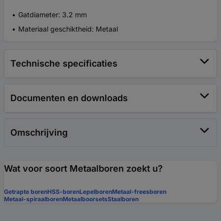
Gatdiameter: 3.2 mm
Materiaal geschiktheid: Metaal
Technische specificaties
Documenten en downloads
Omschrijving
Wat voor soort Metaalboren zoekt u?
Getrapte boren
HSS-boren
Lepelboren
Metaal-freesboren
Metaal-spiraalboren
Metaalboorsets
Staalboren