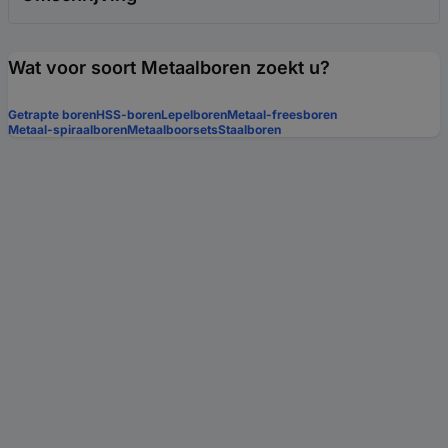
Wat voor soort Metaalboren zoekt u?
Getrapte boren
HSS-boren
Lepelboren
Metaal-freesboren
Metaal-spiraalboren
Metaalboorsets
Staalboren