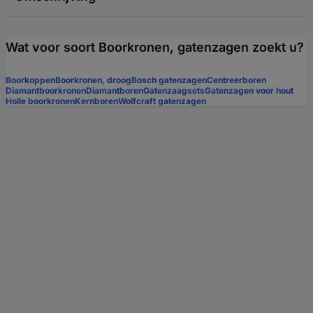
Wat voor soort Boorkronen, gatenzagen zoekt u?
Boorkoppen
Boorkronen, droog
Bosch gatenzagen
Centreerboren
Diamantboorkronen
Diamantboren
Gatenzaagsets
Gatenzagen voor hout
Holle boorkronen
Kernboren
Wolfcraft gatenzagen