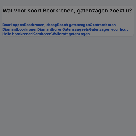
Wat voor soort Boorkronen, gatenzagen zoekt u?
Boorkoppen
Boorkronen, droog
Bosch gatenzagen
Centreerboren
Diamantboorkronen
Diamantboren
Gatenzaagsets
Gatenzagen voor hout
Holle boorkronen
Kernboren
Wolfcraft gatenzagen