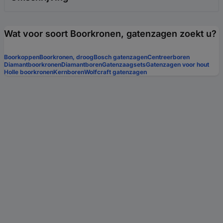
Wat voor soort Boorkronen, gatenzagen zoekt u?
Boorkoppen
Boorkronen, droog
Bosch gatenzagen
Centreerboren
Diamantboorkronen
Diamantboren
Gatenzaagsets
Gatenzagen voor hout
Holle boorkronen
Kernboren
Wolfcraft gatenzagen