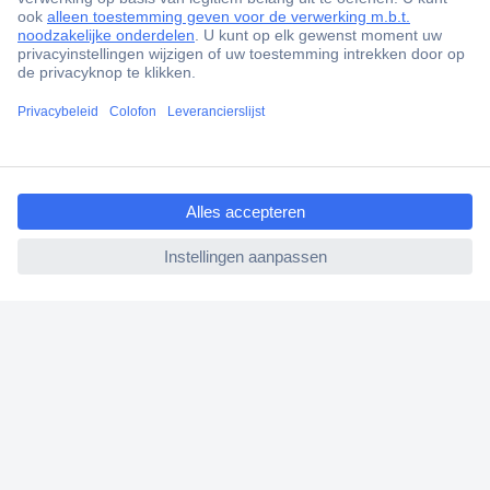
+1.000.000 producten
+85.000 zakelijke klanten
Scherpe offertes op maat
Gratis inkoopoplossingen
ccp.user.init.failed.titl
Klantenservice
e
Bestellen
ccp.user.init.failed
Betalen
Garantie & retour
Alle onderwerpen
* Voorwaarden gratis levering
Over Conrad
Conrad Your Sourcing Platform
Nieuws & Inspiratie