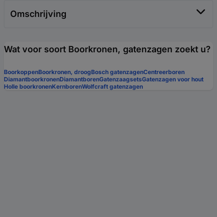
Omschrijving
Wat voor soort Boorkronen, gatenzagen zoekt u?
Boorkoppen
Boorkronen, droog
Bosch gatenzagen
Centreerboren
Diamantboorkronen
Diamantboren
Gatenzaagsets
Gatenzagen voor hout
Holle boorkronen
Kernboren
Wolfcraft gatenzagen