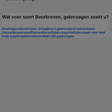
Wat voor soort Boorkronen, gatenzagen zoekt u?
Boorkoppen
Boorkronen, droog
Bosch gatenzagen
Centreerboren
Diamantboorkronen
Diamantboren
Gatenzaagsets
Gatenzagen voor hout
Holle boorkronen
Kernboren
Wolfcraft gatenzagen