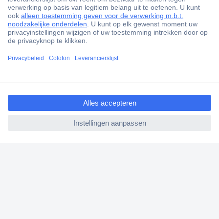
+3500 merken
+1.000.000 producten
+85.000 zakelijke klanten
Scherpe offertes op maat
Gratis inkoopoplossingen
ccp.user.init.failed.titl
Klantenservice
e
Bestellen
ccp.user.init.failed
Betalen
Garantie & retour
Alle onderwerpen
* Voorwaarden gratis levering
Over Conrad
Conrad Your Sourcing Platform