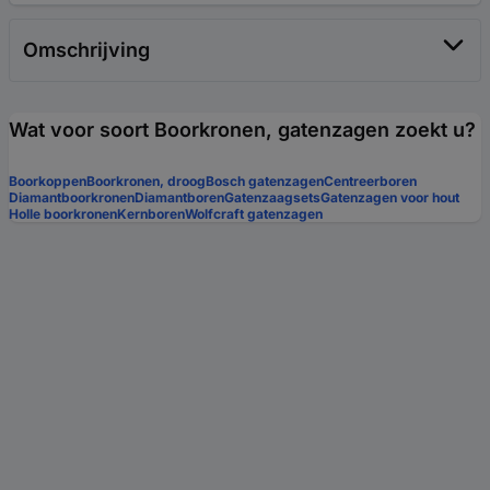
Omschrijving
Wat voor soort Boorkronen, gatenzagen zoekt u?
Boorkoppen
Boorkronen, droog
Bosch gatenzagen
Centreerboren
Diamantboorkronen
Diamantboren
Gatenzaagsets
Gatenzagen voor hout
Holle boorkronen
Kernboren
Wolfcraft gatenzagen