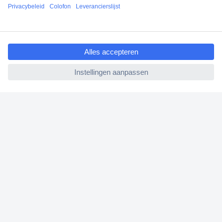
Klantenservice
ccp.user.init.failed.titl
Bestellen
e
Betalen
ccp.user.init.failed
Garantie & retour
Alle onderwerpen
* Voorwaarden gratis levering
Over Conrad
Conrad Your Sourcing Platform
Nieuws & Inspiratie
Milieubewust ondernemen
ISO-certificering
Vulnerability Disclosure Program
REACH documenten