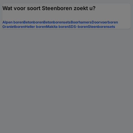
Wat voor soort Steenboren zoekt u?
Alpen boren
Betonboren
Betonborensets
Boorhamers
Doorvoerboren
Granietboren
Heller boren
Makita boren
SDS-boren
Steenborensets