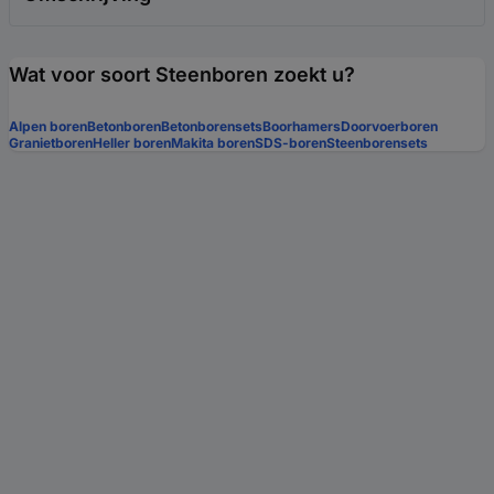
Wat voor soort Steenboren zoekt u?
Alpen boren
Betonboren
Betonborensets
Boorhamers
Doorvoerboren
Granietboren
Heller boren
Makita boren
SDS-boren
Steenborensets