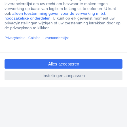
+3500 merken
+1.000.000 producten
+85.000 zakelijke klanten
Scherpe offertes op maat
Gratis inkoopoplossingen
ccp.user.init.failed.titl
Klantenservice
e
Bestellen
ccp.user.init.failed
Betalen
Garantie & retour
Alle onderwerpen
* Voorwaarden gratis levering
Over Conrad
Conrad Your Sourcing Platform