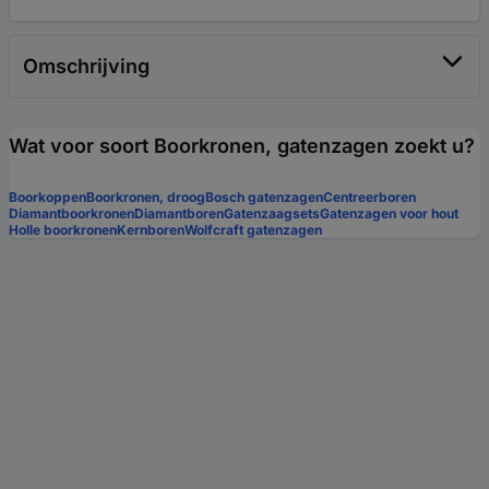
Omschrijving
Wat voor soort Boorkronen, gatenzagen zoekt u?
Boorkoppen
Boorkronen, droog
Bosch gatenzagen
Centreerboren
Diamantboorkronen
Diamantboren
Gatenzaagsets
Gatenzagen voor hout
Holle boorkronen
Kernboren
Wolfcraft gatenzagen