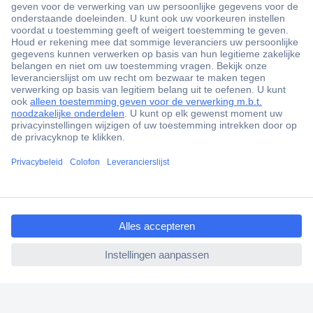
+3500 merken
+1.000.000 producten
+85.000 zakelijke klanten
Scherpe offertes op maat
Gratis inkoopoplossingen
ccp.user.init.failed.titl
Klantenservice
e
Bestellen
ccp.user.init.failed
Betalen
Garantie & retour
Alle onderwerpen
* Voorwaarden gratis levering