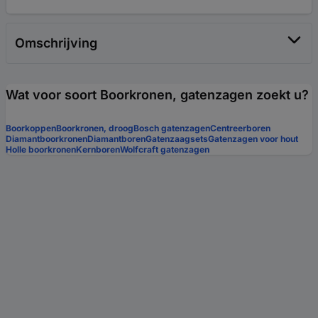
Omschrijving
Wat voor soort Boorkronen, gatenzagen zoekt u?
Boorkoppen
Boorkronen, droog
Bosch gatenzagen
Centreerboren
Diamantboorkronen
Diamantboren
Gatenzaagsets
Gatenzagen voor hout
Holle boorkronen
Kernboren
Wolfcraft gatenzagen