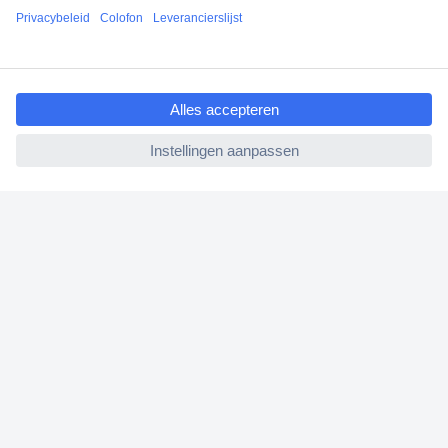
Scherpe offertes op maat
Gratis inkoopoplossingen
ccp.user.init.failed.titl
e
Klantenservice
ccp.user.init.failed
Bestellen
Betalen
Garantie & retour
Alle onderwerpen
* Voorwaarden gratis levering
Over Conrad
Conrad Your Sourcing Platform
Nieuws & Inspiratie
Milieubewust ondernemen
ISO-certificering