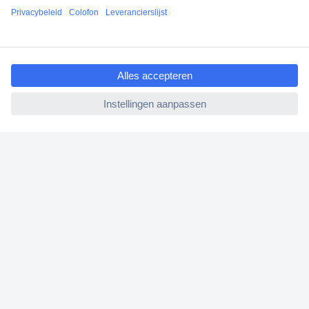
Scherpe offertes op maat
Gratis inkoopoplossingen
ccp.user.init.failed.titl
e
Klantenservice
ccp.user.init.failed
Bestellen
Betalen
Garantie & retour
Alle onderwerpen
* Voorwaarden gratis levering
Over Conrad
Conrad Your Sourcing Platform
Nieuws & Inspiratie
Milieubewust ondernemen
ISO-certificering