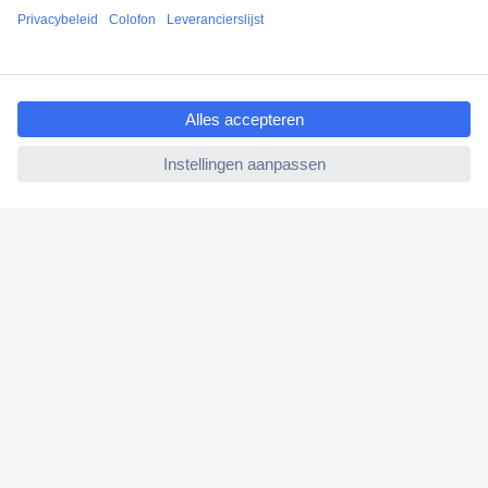
Scherpe offertes op maat
Gratis inkoopoplossingen
ccp.user.init.failed.titl
e
Klantenservice
ccp.user.init.failed
Bestellen
Betalen
Garantie & retour
Alle onderwerpen
* Voorwaarden gratis levering
Over Conrad
Conrad Your Sourcing Platform
Nieuws & Inspiratie
Milieubewust ondernemen
ISO-certificering