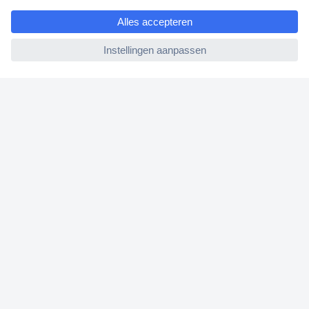
e
Klantenservice
ccp.user.init.failed
Bestellen
Betalen
Garantie & retour
Alle onderwerpen
* Voorwaarden gratis levering
Over Conrad
Conrad Your Sourcing Platform
Nieuws & Inspiratie
Milieubewust ondernemen
ISO-certificering
Vulnerability Disclosure Program
REACH documenten