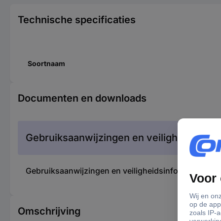
Technische specificaties
Soortnaam
Documenten en downloads
Gebruiksaanwijzingen en veiligheidsinfor
Gebruiksaanwijzingen en veiligheidsinformatie 
Omschrijving