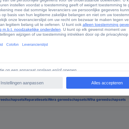
e begeleider voor talrijke doe-het-zelftaken onderweg. 26-delige 
isch textiel met ritssluiting. Hoogwaardige materialen zorgen voor 
voor reparaties en onderhoud in het huishouden. Karton
reedschapsets
Reparatiesets
Wera gereedschapsets
Wiha gereedschapsets