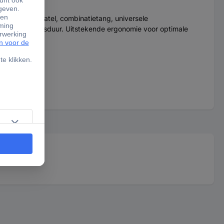
set met ¼"-ratel, combinatietang, universele
een lange levensduur. Uitstekende ergonomie voor optimale