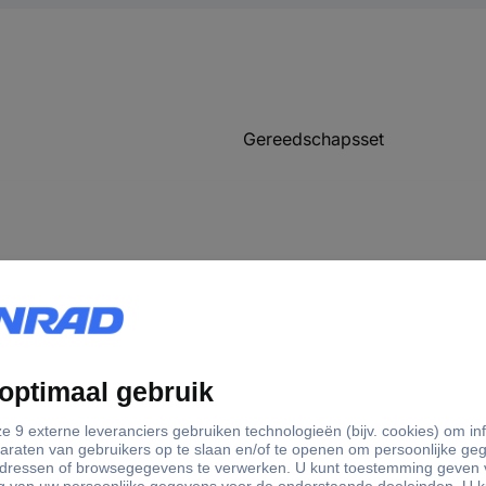
Gereedschapsset
matie
3731978 Bosch Home and Garden 1600A02BY2 1600A02BY2 