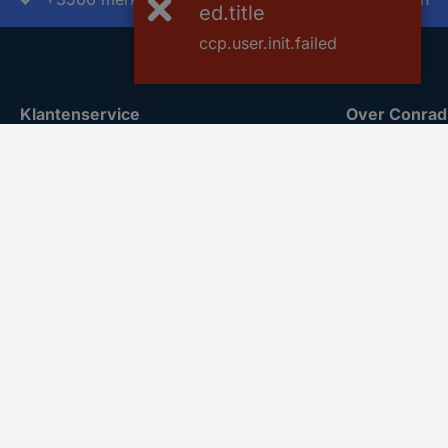
ed.title
ccp.user.init.failed
Klantenservice
Over Conrad
Bestellen
Conrad Your 
Betalen
Nieuws & Insp
Garantie & retour
Milieubewus
Alle onderwerpen
ISO-certificer
* Voorwaarden gratis levering
Vulnerability
REACH docu
Informatie ov
Bestelling an
Nieuwsbrief