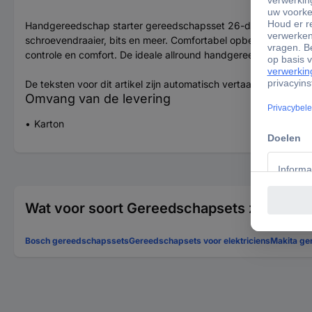
Handgereedschap starter gereedschapsset 26-delig. De compact
schroevendraaier, bits en meer. Comfortabel opbergen in prakt
controle en comfort. De ideale allround handgereedschapsset 
De teksten voor dit artikel zijn automatisch vertaald.
Omvang van de levering
Karton
Wat voor soort Gereedschapsets zoekt u?
Bosch gereedschapssets
Gereedschapsets voor elektriciens
Makita ge