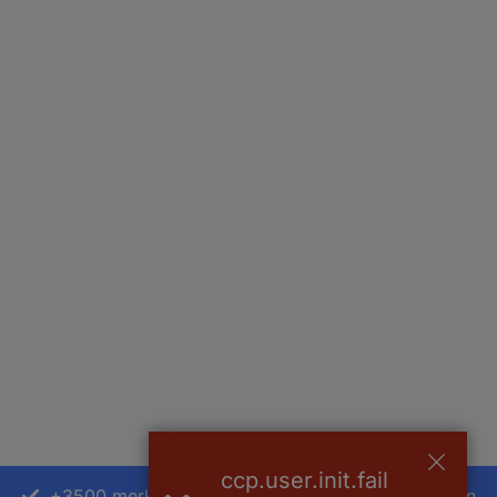
ccp.user.init.fail
+3500 merken
+1.000.000 producten