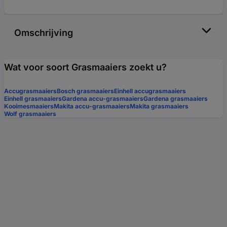
Omschrijving
Wat voor soort Grasmaaiers zoekt u?
Accugrasmaaiers
Bosch grasmaaiers
Einhell accugrasmaaiers
Einhell grasmaaiers
Gardena accu-grasmaaiers
Gardena grasmaaiers
Kooimesmaaiers
Makita accu-grasmaaiers
Makita grasmaaiers
Wolf grasmaaiers