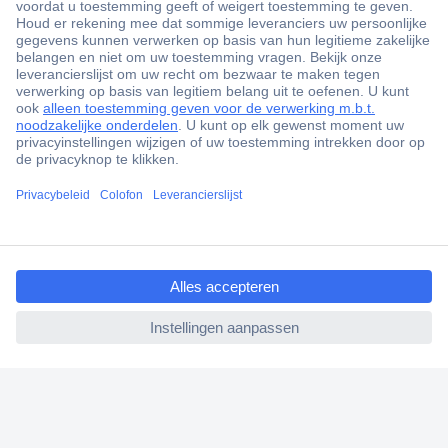
+3500 merken
+1.000.000 producten
+85.000 zakelijke klanten
Scherpe offertes op maat
Gratis inkoopoplossingen
ccp.user.init.failed.titl
Klantenservice
e
Bestellen
ccp.user.init.failed
Betalen
Garantie & retour
Alle onderwerpen
* Voorwaarden gratis levering