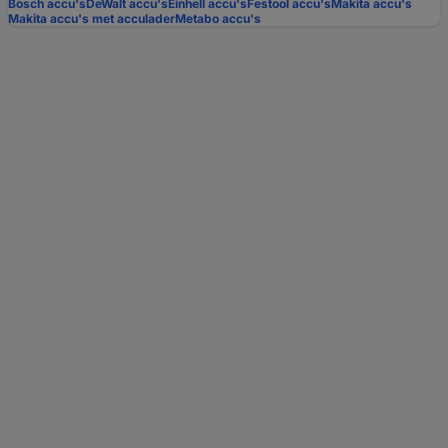
Bosch accu's
DeWalt accu's
Einhell accu's
Festool accu's
Makita accu's
Makita accu's met acculader
Metabo accu's