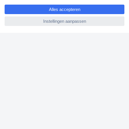
e
Klantenservice
ccp.user.init.failed
Bestellen
Betalen
Garantie & retour
Alle onderwerpen
* Voorwaarden gratis levering
Over Conrad
Conrad Your Sourcing Platform
Nieuws & Inspiratie
Milieubewust ondernemen
ISO-certificering
Vulnerability Disclosure Program
REACH documenten