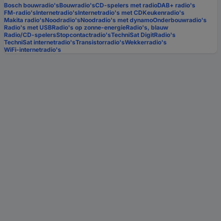
Bosch bouwradio's
Bouwradio's
CD-spelers met radio
DAB+ radio's
FM-radio's
Internetradio's
Internetradio's met CD
Keukenradio's
Makita radio's
Noodradio's
Noodradio's met dynamo
Onderbouwradio's
Radio's met USB
Radio's op zonne-energie
Radio's, blauw
Radio/CD-spelers
Stopcontactradio's
TechniSat DigitRadio's
TechniSat internetradio's
Transistorradio's
Wekkerradio's
WiFi-internetradio's