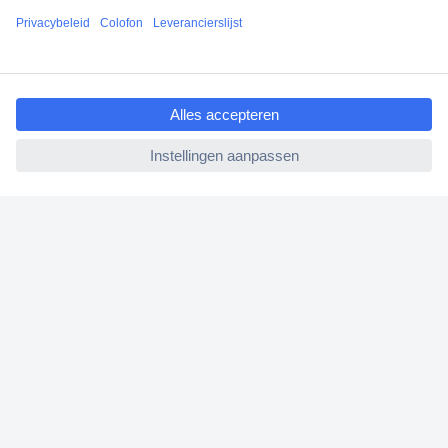
Klantenservice
ccp.user.init.failed.titl
Bestellen
e
Betalen
ccp.user.init.failed
Garantie & retour
Alle onderwerpen
* Voorwaarden gratis levering
Over Conrad
Conrad Your Sourcing Platform
Nieuws & Inspiratie
Milieubewust ondernemen
ISO-certificering
Vulnerability Disclosure Program
REACH documenten