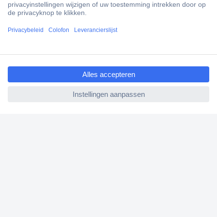
Gratis inkoopoplossingen
Klantenservice
Bestellen
ccp.user.init.failed.titl
e
Betalen
ccp.user.init.failed
Garantie & retour
Alle onderwerpen
* Voorwaarden gratis levering
Over Conrad
Conrad Your Sourcing Platform
Nieuws & Inspiratie
Milieubewust ondernemen
ISO-certificering
Vulnerability Disclosure Program