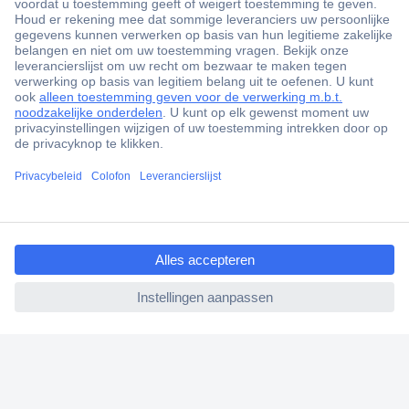
+3500 merken
+1.000.000 producten
+85.000 zakelijke klanten
Scherpe offertes op maat
Gratis inkoopoplossingen
Klantenservice
Bestellen
ccp.user.init.failed.titl
Betalen
e
Garantie & retour
ccp.user.init.failed
Alle onderwerpen
* Voorwaarden gratis levering
Over Conrad
Conrad Your Sourcing Platform