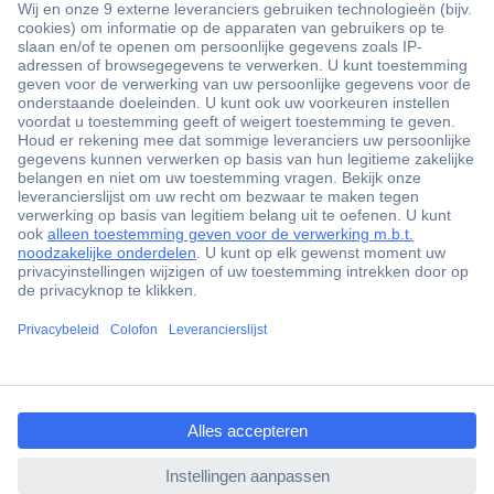
+3500 merken
+1.000.000 producten
+85.000 zakelijke klanten
Scherpe offertes op maat
Gratis inkoopoplossingen
Klantenservice
Bestellen
Betalen
ccp.user.init.failed.titl
Garantie & retour
e
Alle onderwerpen
ccp.user.init.failed
* Voorwaarden gratis levering