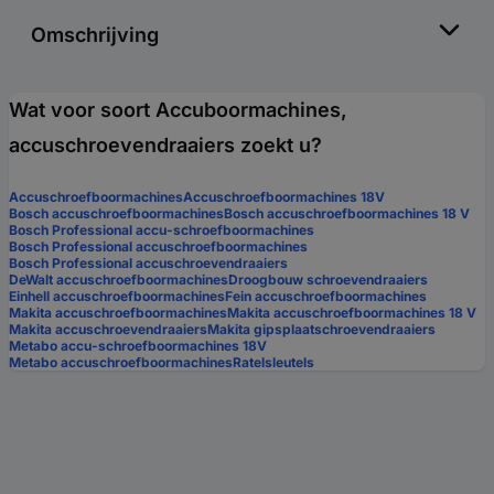
Omschrijving
Wat voor soort Accuboormachines,
accuschroevendraaiers zoekt u?
Accuschroefboormachines
Accuschroefboormachines 18V
Bosch accuschroefboormachines
Bosch accuschroefboormachines 18 V
Bosch Professional accu-schroefboormachines
Bosch Professional accuschroefboormachines
Bosch Professional accuschroevendraaiers
DeWalt accuschroefboormachines
Droogbouw schroevendraaiers
Einhell accuschroefboormachines
Fein accuschroefboormachines
Makita accuschroefboormachines
Makita accuschroefboormachines 18 V
Makita accuschroevendraaiers
Makita gipsplaatschroevendraaiers
Metabo accu-schroefboormachines 18V
Metabo accuschroefboormachines
Ratelsleutels