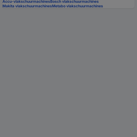
Accu-vlakschuurmachines
Bosch vlakschuurmachines
Makita vlakschuurmachines
Metabo vlakschuurmachines