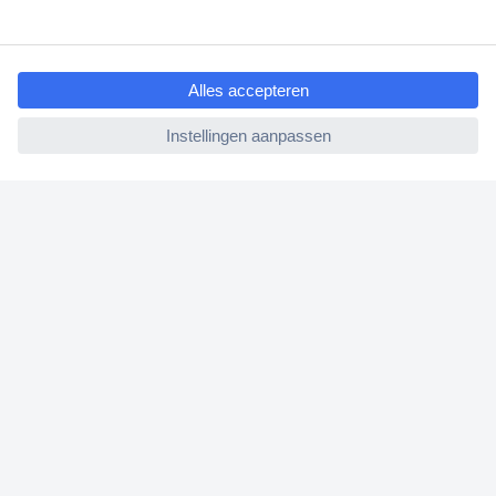
Klantenservice
ccp.user.init.failed.titl
Bestellen
e
Betalen
ccp.user.init.failed
Garantie & retour
Alle onderwerpen
* Voorwaarden gratis levering
Over Conrad
Conrad Your Sourcing Platform
Nieuws & Inspiratie
Milieubewust ondernemen
ISO-certificering
Vulnerability Disclosure Program
REACH documenten
Informatie over toegankelijkheid