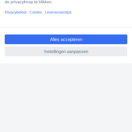
Gratis inkoopoplossingen
Klantenservice
Bestellen
ccp.user.init.failed.titl
e
Betalen
ccp.user.init.failed
Garantie & retour
Alle onderwerpen
* Voorwaarden gratis levering
Over Conrad
Conrad Your Sourcing Platform
Nieuws & Inspiratie
Milieubewust ondernemen
ISO-certificering
Vulnerability Disclosure Program